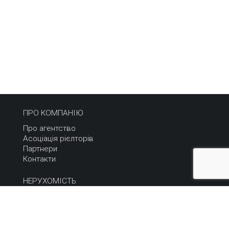
ПРО КОМПАНІЮ
Про агентство
Асоціація рієлторів
Партнери
Контакти
НЕРУХОМІСТЬ
Купити
Орендувати
Продати або здати
Терміновий продаж