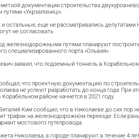
сметной документации строительства двухуровнево
путями «Укрзалiзницi».
к и остальные, еще не рассматривались депутатами
огут не согласовать.
под железнодорожными путями планируют построить
го специализированного порта «Ольвия».
евич заявил, что подземный тоннель в Корабельно
ообщал, что проектную документацию по строител
лаева не успеют разработать до конца года. При эт
 Корабельном районе начнется в 2021 году.
 Виталий Ким сообщил, что в Николаеве до сих пор 
ит трафик на железнодорожном переезде. Если ран
ариант мостового путепровода.
жета Николаева, в городе планируют в течение 4 ле