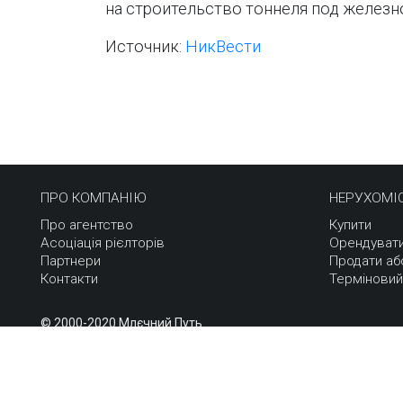
на строительство тоннеля под железн
Источник:
НикВести
ПРО КОМПАНІЮ
НЕРУХОМІ
Про агентство
Купити
Асоціація рієлторів
Орендуват
Партнери
Продати аб
Контакти
Терміновий
© 2000-2020 Млєчний Путь