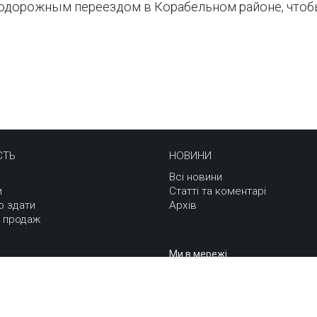
одорожным переездом в Корабельном районе, чтобы
СТЬ
НОВИНИ
Всі новини
и
Статті та коментарі
о здати
Архів
 продаж
Ми в мережі