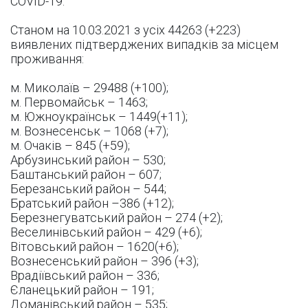
COVID-19.
Станом на 10.03.2021 з усіх 44263 (+223)
виявлених підтверджених випадків за місцем
проживання:
м. Миколаїв – 29488 (+100);
м. Первомайськ – 1463;
м. Южноукраїнськ – 1449(+11);
м. Вознесенськ – 1068 (+7);
м. Очаків – 845 (+59);
Арбузинський район – 530;
Баштанський район – 607;
Березанський район – 544;
Братський район –386 (+12);
Березнегуватський район – 274 (+2);
Веселинівський район – 429 (+6);
Вітовський район – 1620(+6);
Вознесенський район – 396 (+3);
Врадіївський район – 336;
Єланецький район – 191;
Доманівський район – 535;