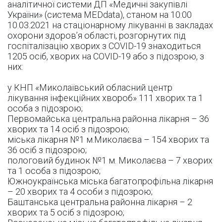
аналітичної системи ДП «Медичні закупівлі
України» (система MEDdata), станом на 10:00
10.03.2021 на стаціонарному лікуванні в закладах
охорони здоров’я області, розгорнутих під
госпіталізацію хворих з COVID-19 знаходиться
1205 осіб, хворих на COVID-19 або з підозрою, з
них:
у КНП «Миколаївський обласний центр
лікування інфекційних хвороб» 111 хворих та 1
особа з підозрою;
Первомайська центральна районна лікарня – 36
хворих та 14 осіб з підозрою;
міська лікарня №1 м.Миколаєва – 154 хворих та
36 осіб з підозрою;
пологовий будинок №1 м. Миколаєва – 7 хворих
та 1 особа з підозрою;
Южноукраїнська міська багатопрофільна лікарня
– 20 хворих та 4 особи з підозрою;
Баштанська центральна районна лікарня – 2
хворих та 5 осіб з підозрою;