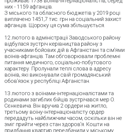
проживає 1738 воїнів-інтернаціоналістів, серед
них - 1159 афганців.
З міського та обласного бюджетів у 2019 році
виплачено 1451,7 тис. грн на соціальний захист
афганців. Щороку ця сума збільшується.
12 лютого в адміністрації Заводського району
відбулася зустріч керівництва району з
учасниками бойових дій в Афганістані та сім'ями
воїнів-афганців. Там обговорювали проблемні
питання медичного, соціально-побутового
характеру. Пролунали теплі слова в адресу
воїнів, які виконували свій громадянський
обов’язок у республіці Афганістан.
13 лютого з воїнами-інтернаціоналістами та
родинами загиблих бійців зустрічався мер О.
Сєнкевича. Він вручив 2 ордери на житло,
третьому воїну-інтернаціоналісту ордер
передадуть найближчим часом, оскільки він не
зміг прийти через стан здоров'я. Кошти на
придбання квартир передбачили у міському