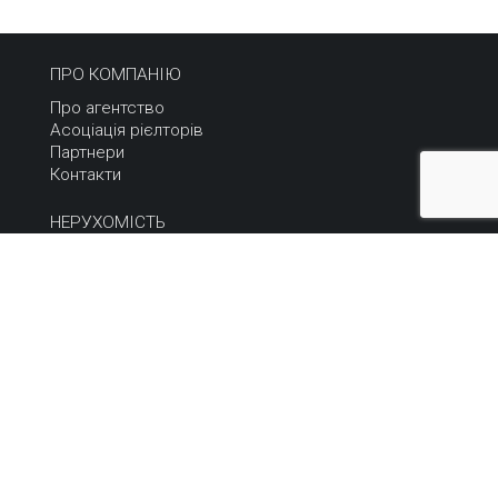
ПРО КОМПАНІЮ
Про агентство
Асоціація рієлторів
Партнери
Контакти
НЕРУХОМІСТЬ
Купити
Орендувати
Продати або здати
Терміновий продаж
НОВИНИ
Всі новини
Статті та коментарі
Архів
КАР'ЄРА