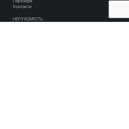
Партнери
Контакти
НЕРУХОМІСТЬ
Купити
Орендувати
Продати або здати
Терміновий продаж
НОВИНИ
Всі новини
Статті та коментарі
Архів
КАР'ЄРА
Кар'єрні можливості
Вакансії
Працюйте в нас
Ми в мережі