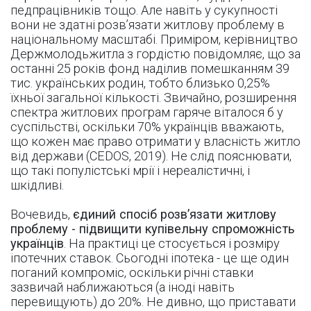
педпрацівників тощо. Але навіть у сукупності
вони не здатні розв’язати житлову проблему в
національному масштабі. Приміром, керівництво
Держмолодьжитла з гордістю повідомляє, що за
останні 25 років фонд наділив помешканням 39
тис. українських родин, тобто близько 0,25%
їхньої загальної кількості. Звичайно, розширення
спектра житлових програм гаряче віталося б у
суспільстві, оскільки 70% українців вважають,
що кожен має право отримати у власність житло
від держави (CEDOS, 2019). Не слід пояснювати,
що такі популістські мрії і нереалістичні, і
шкідливі.
Вочевидь,
єдиний спосіб розв’язати житлову
проблему - підвищити купівельну спроможність
українців
. На практиці це стосується і розміру
іпотечних ставок. Сьогодні іпотека - це ще один
поганий компроміс, оскільки річні ставки
зазвичай наближаються (а іноді навіть
перевищують) до 20%. Не дивно, що приставати