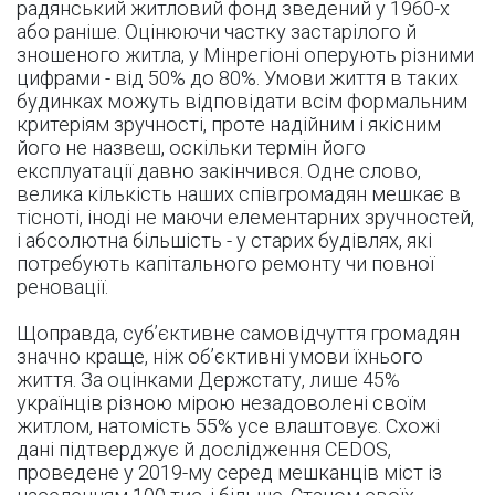
радянський житловий фонд зведений у 1960-х
або раніше. Оцінюючи частку застарілого й
зношеного житла, у Мінрегіоні оперують різними
цифрами - від 50% до 80%. Умови життя в таких
будинках можуть відповідати всім формальним
критеріям зручності, проте надійним і якісним
його не назвеш, оскільки термін його
експлуатації давно закінчився. Одне слово,
велика кількість наших співгромадян мешкає в
тісноті, іноді не маючи елементарних зручностей,
і абсолютна більшість - у старих будівлях, які
потребують капітального ремонту чи повної
реновації.
Щоправда, суб’єктивне самовідчуття громадян
значно краще, ніж об’єктивні умови їхнього
життя. За оцінками Держстату, лише 45%
українців різною мірою незадоволені своїм
житлом, натомість 55% усе влаштовує. Схожі
дані підтверджує й дослідження CEDOS,
проведене у 2019-му серед мешканців міст із