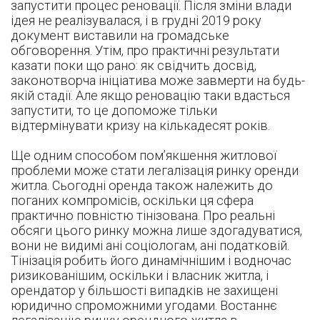
запустити процес реновації. Після зміни влади
ідея не реалізувалася, і в грудні 2019 року
документ виставили на громадське
обговорення. Утім, про практичні результати
казати поки що рано: як свідчить досвід,
законотворча ініціатива може завмерти на будь-
якій стадії. Але якщо реновацію таки вдасться
запустити, то це допоможе тільки
відтермінувати кризу на кількадесят років.
Ще одним способом пом’якшення житлової
проблеми може стати легалізація ринку оренди
житла. Сьогодні оренда також належить до
поганих компромісів, оскільки ця сфера
практично повністю тінізована. Про реальні
обсяги цього ринку можна лише здогадуватися,
вони не видимі ані соціологам, ані податковій.
Тінізація робить його динамічнішим і водночас
ризикованішим, оскільки і власник житла, і
орендатор у більшості випадків не захищені
юридично спроможними угодами. Востаннє