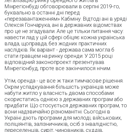
легалізацію ринку орендного житла в
Мінрегіонбуді обговорювали в серпні 2019-го,
буквально в останні дні перед
«перезавантаженням» Кабміну. Відтоді ані в уряді
Олексія Гончарука, ані в державних відомствах
про це не згадували. Але це тільки питання часу:
навести лад у цій сфері обіцяє кожна українська
влада, щоправда, без жодних практичних
наслідків. Як варіант - держава сама могла б
стати гравцем на ринку оренди. У 2015 році
відповідний законопроект презентував
Мінрегіонбуд, проте все закінчилося нічим.
Утім, оренда - це все ж таки тимчасове рішення.
Окрім успадкування більшість українців може
набути житло у власність двома способами:
скористатись однією з державних програм або
придбати. Що стосується державних програм, то
вони надзвичайно різноманітні. Сьогодні в
Україні діють програми для молоді, військових,
поліціянтів, залізничників, осіб з інвалідністю,
переселенців, сиріт, чиновників, суддів,