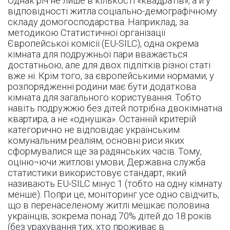
Однак річ не лише в кількості «квадратів», а й у
відповідності житла соціально-демографічному
складу домогосподарства. Наприклад, за
методикою Статистичної організації
Європейської комісії (EU-SILC), одна окрема
кімната для подружньої пари вважається
достатньою, але для двох підлітків різної статі
вже ні. Крім того, за європейськими нормами, у
розпорядженні родини має бути додаткова
кімната для загального користування. Тобто
навіть подружжю без дітей потрібна двокімнатна
квартира, а не «однушка». Останній критерій
категорично не відповідає українським
комунальним реаліям, основні риси яких
сформувалися ще за радянських часів. Тому,
оціню¬ючи житлові умови, Державна служба
статистики використовує стандарт, який
називають EU-SILC мінус 1 (тобто на одну кімнату
менше). Попри це, моніторинг усе одно свідчить,
що в перенаселеному житлі мешкає половина
українців, зокрема понад 70% дітей до 18 років
(без урахування тих, хто проживає в