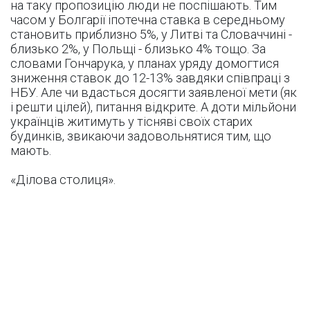
на таку пропозицію люди не поспішають. Тим
часом у Болгарії іпотечна ставка в середньому
становить приблизно 5%, у Литві та Словаччині -
близько 2%, у Польщі - близько 4% тощо. За
словами Гончарука, у планах уряду домогтися
зниження ставок до 12-13% завдяки співпраці з
НБУ. Але чи вдасться досягти заявленої мети (як
і решти цілей), питання відкрите. А доти мільйони
українців житимуть у тісняві своїх старих
будинків, звикаючи задовольнятися тим, що
мають.
«Ділова столиця».