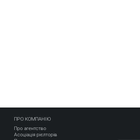
ПРО КОМПАНІЮ
Про агентство
Асоціація рієлторів