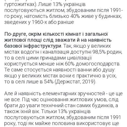
гуртожитках). Лише 13% українців
послуговуються житлом, збудованим після 1991-
го року, натомість близько 40% живе у будинках,
зведених у 1960-х або раніше
По-друге, окрім кількості кімнат і загальної
житлової площі слід зважати й на наявність
базової інфраструктури
. Так, якщо у великих
містах водогін і каналізація доступні 98,5% родин,
то в селі цими принадами цивілізації
користується менше ніж 60% домогосподарств.
Те саме стосується наявності ванни або душу:
якщо у великих містах вони є практично в усіх,
то в селі лише в 54% (Держстат, 2019).
Але й наявність елементарних зручностей - це ще
не все. Під час оцінювання житлових умов, слід
брати до уваги технічний стан самих будинків, а
також їхній вік. Тільки 13% українців
послуговуються житлом, збудованим після 1991
року, тоді як майже половина використовує ще