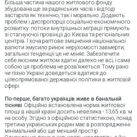
Більша частина нашого житлового фонду
збудована ще за радянських часів і відтоді
застаріла як технічно, так і морально. Додають
проблем і диспропорції соціально-економічного
розвитку: потоки внутрішньої міграції прямують
зі стагнуючої провінції до Києва та регіональних
центрів. І хоча раптове зміцнення національної
валюти змусило ринок нерухомості завмерти,
загальної тенденції це не міняє. Забезпечити
себе якісним житлом здатні далеко не всі, і сама
собою ця проблема не розв’яжеться. Тому рано
чи пізно Україні доведеться вдатися до
цілеспрямованої державної політики в житловій
сфері.
По-перше, багато українців живе в банальній
тісняві
. Офіційно встановлена норма житлової
площі в нашій країні досить невелика - 13,65 кв. м
на особу. Згідно з офіційною статистикою, понад
третина українських родин має в розпорядженні
мінімальний або ще менший простір.