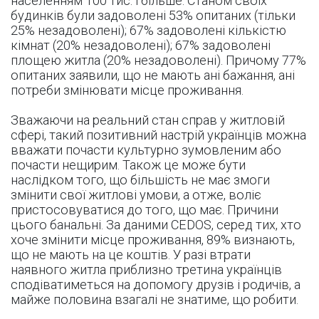
населенням 100 тис. і більше. Станом своїх
будинків були задоволені 53% опитаних (тільки
25% незадоволені); 67% задоволені кількістю
кімнат (20% незадоволені); 67% задоволені
площею житла (20% незадоволені). Причому 77%
опитаних заявили, що не мають ані бажання, ані
потреби змінювати місце проживання.
Зважаючи на реальний стан справ у житловій
сфері, такий позитивний настрій українців можна
вважати почасти культурно зумовленим або
почасти нещирим. Також це може бути
наслідком того, що більшість не має змоги
змінити свої житлові умови, а отже, воліє
пристосовуватися до того, що має. Причини
цього банальні. За даними CEDOS, серед тих, хто
хоче змінити місце проживання, 89% визнають,
що не мають на це коштів. У разі втрати
наявного житла приблизно третина українців
сподіватиметься на допомогу друзів і родичів, а
майже половина взагалі не знатиме, що робити.