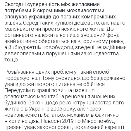
Сьогодні суперечність між житловими
потребами й скромними можливостями
спонукає українців до поганих компромісних
рішень
. Серед таких купівля дешевого, але надто
маленького чи просто неякісного житла. До
останнього належить не лише зношений фонд,
який активно обертається на вторинному ринку,
а й «бюджетні» новобудови, зведені ненадійними
девелоперами з порушеннями законодавства
тощо.
Розв’язання одних проблем у такий спосіб
породжує інші. Тому очевидно, що без державної
уваги до житлового питання не обійтися.
Передусім в країні повинна нареш¬ті
розпочатися масштабна реновація зношених
будинків. Закон щодо реконструкції застарілого
житла є в Україні з 2006 року, але через
невизначеність багатьох механізмів фактично
ніколи не діяв. Навесні 2019-го Мінрегіонбуд
презентував законопроект, покликаний нарешті