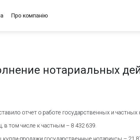
ра
Про компанію
полнение нотариальных дей
авило отчет о работе государственных и частных н
, в том числе к частным – 8 432 639.
 купли-продажи государственные нотариусы – 21 877