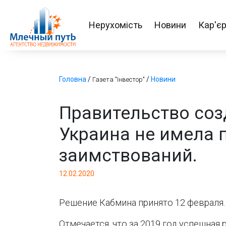
Нерухомість
Новини
Кар'є
Головна
/
/
Новини
Газета "Інвестор"
Правительство созд
Украина не имела 
заимствований.
12.02.2020
Решение Кабмина принято 12 февраля.
Отмечается, что за 2019 год успешна