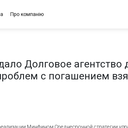
ра
Про компанію
ало Долговое агентство д
проблем с погашением взя
я реализации Минфином Среднесрочной стратегии уп