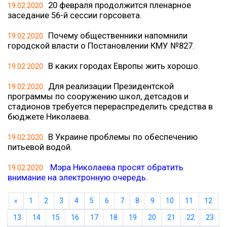
20 февраля продолжится пленарное
19.02.2020
заседание 56-й сессии горсовета.
Почему общественники напомнили
19.02.2020
городской власти о Постановлении КМУ №827.
В каких городах Европы жить хорошо.
19.02.2020
Для реализации Президентской
19.02.2020
программы по сооружению школ, детсадов и
стадионов требуется перераспределить средства в
бюджете Николаева.
В Украине проблемы по обеспечению
19.02.2020
питьевой водой.
Мэра Николаева просят обратить
19.02.2020
внимание на электронную очередь
.
«
1
2
3
4
5
6
7
8
9
10
11
12
13
14
15
16
17
18
19
20
21
22
23