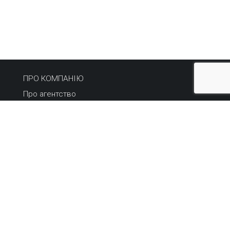
ПРО КОМПАНІЮ
Про агентство
Асоціація рієлторів
Партнери
Контакти
НЕРУХОМІСТЬ
Купити
Орендувати
Продати або здати
Терміновий продаж
НОВИНИ