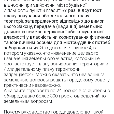
відносин при здійсненні містобудівної
діяльності» пункт 3 гласит: «
У разі відсутності
плану зонування або детального плану
території, затвердженого відповідно до вимог
цього Закону, передача (надання) земельних
ділянок із земель державної або комунальної
власності у власність чи користування фізичним
та юридичним особам для містобудівних потреб
забороняється
». Это дополняет пункте 4, в
котором указано, что «изменение целевого
назначения земельного участка, который не
соответствует плану зонирования территории и
/ или детальному плану территории
запрещается». Можно сказать, что без зонинга
земельные вопросы решать городскому совету
практически невозможно.
А на сайте горсовета по 24 ноября включительно
обнародовано более 300 проектов решений по
земельным вопросам.
Почему руководство города довело до такой