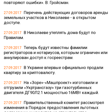
повторяют ошибки». В. Гройсман.
Перечень действующих договоров аренды
27.09.2017
земельных участков в Николаеве - в открытом
доступе.
В Николаеве утеплять дома будут по
27.09.2017
Правилам.
Теперь будут известны фамилии
27.09.2017
регистраторов и нотариусов, которым ограничен или
аннулирован доступ к госреестрам.
В Украине впервые официально продали
27.09.2017
квартиру за криптовалюту.
На «Зоре»-«Машпроект» изготовили и
27.09.2017
отгрузили «Укртрансгазу» три газотурбинных
двигателя ДГ90Л2.1 мощностью 16МВт каждый.
Правительственный комитет рассмотрел
27.09.2017
изменения в Порядок предоставления льготных